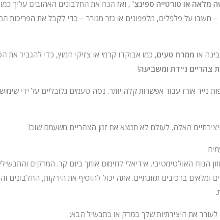
ה מלאה או טורטייה ספינצ'
, ואז הנח את החלבונים האהובים עליך כמו 
– חשבו על פלפלים, מלפפונים או גזר מגורר – כדי לקבל את הפריכות המ
ינה או
ממרח טעים
, כמו אבוקדו קרמי או צזיקי חמוץ, כדי להגביר את ה
 צהריים ניידת ומשביעה
!
ות נייר אורז עבור אפשרות קלה יותר. נסה טעמים גלובליים על ידי שימו
יצירתיים האלה, לעולם לא תמצא את זמן הצהריים משעמם שוב!
מים
ן הנוח האולטימטיבי, אידיאלי לחימום אותך ביום קר. המרקים והתבשיל
ם ומלאים ברכיבים תזונתיים. אתה יכול להוסיף את הירקות, החלבונים וה
.
לעורר את היצירתיות שלך במרק או בתבשיל הבא: