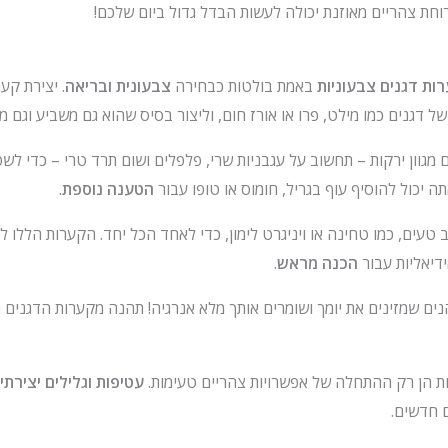
וחת צהריים מאוזנת יכולה לעשות הבדל גדול ביום שלכם!
ות דגנים צבעוניות
באמת בולטות כבחירה
צבעונית ובריאה
. יצירת קע
של דגנים כמו מילט, פרו או אורז חום, וליצור בסיס שהוא גם משביע וגם מ
מגוון ירקות – תחשוב על עגבניות שרי, פלפלים ושום תרד טרי – כדי לש
ה יכול להוסיף עוף בגריל, חומוס או טופו עבור
הטענה נוספת
.
טעים, כמו טחינה או ויניגרט לימון, כדי לאחד הכל יחד. הקערות הללו לא
דיאליות עבור
הכנה מראש
.
ם שמזינים את יומך ושומרים אותך מלא אנרגיה! תהנה מקערות הדגנים ה
עטיפות וגלילים יצירתיי
 חדשים.