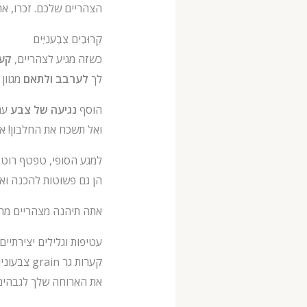
הצהריים שלכם. זכרו, אר
קֵרוּבִים צִבְעֹנִיִּים
כשזה מגיע לצהריים,
קער
לך
לערבב ולתאם
מגוון 
הוסף
נגיעה של צבע
עם 
ואל תשכח את החלבון! את
למגע הסופי, טפטף רוטב 
הן גם פשוטות להכנה ואי
אתה תיהנה מצהריים מהני
עטיפות וגלילים יצירתיים
קערות גר grain צבעוניות הן רק ההתחלה של אפשרויות צהריים טעימות.
את הארוחה שלך לגבהים