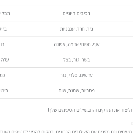
רכיבים חיוניים
תבלינ
גזר, תרד, עגבניות
בזיל
עוף, תפוחי אדמה, אפונה
רוז
בשר, גזר, בצל
עלה 
עדשים, סלרי, גזר
כמו
פטריות, שמנת, שום
תימין
ליצור את המרקים והתבשילים הטעימים שלך!
 טעימים וגם מזינים עם השילובים הנכונים. במקום להגיע לחטיפים מעובד