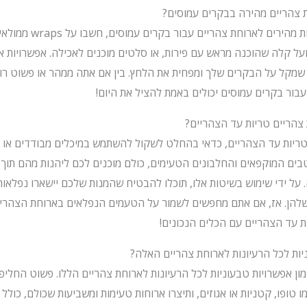
ת צהריים מהירה בבקרים עמוסים?
כאשר אתה מחפש רעיונות מהירי
ועל קלה שהוכנה מראש עם פירות, או סלטים מוכנים לאכילה. אפשרויות 
שמקל על הבקרים שלך ומפחית את הלחץ. בין אם אתה ממהר או פשוט רוצ
בור בקרים עמוסים יכולים באמת להציל את היום!
 צהריים טריות עד הצהריים?
טריות עד הצהריים, כדאי בהחלט לשקול להשתמש במיכלים מבודדים או 
בים המוקפאים והחלבונים הטעימים, כולם מוכנים לכם ליהנות מהם תוך 
 על ידי שימוש בשיטות אלו, תוכלו להבטיח שהמנות שלכם יישארו נפלאות
להן. אז, אם אתם מחפשים לשמור על הטעמים הנפלאים בארוחת הצהריי
ת עד הצהריים עם הכלים הנכונים!
יות לכל הרעיונות לארוחת צהריים האלה?
ן אפשרויות טבעוניות לכל הרעיונות לארוחת צהריים הללו. פשוט החלי
טופו, קטניות או אגוזים, ותיצרו ארוחות טעימות ומשביעות שכולם, כולל טב