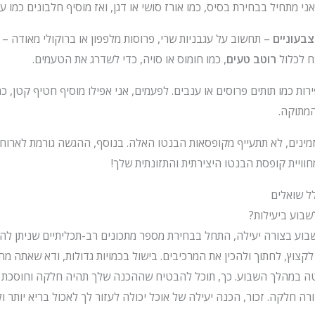
 מתחיל בבחירת בסיס, כמו אורז סושי או דגן, ואז מוסיף חלבונים כמו עוף
צבעוניים
– תחשוב על עגבניות שרי, פרוסות מלפפון או ברוקולי מאודה –
ח לכלול
רוטב טעים
, כמו חומוס או סויה, כדי לשדרג את הטעמים.
פירות כמו תותים פרוסים או ענבים. לפעמים, אני אפילו מוסיף חטיף קטן, כ
מתוקה.
מינים, לא תתעייף מקופסאות הבנטו האלה. בנוסף, ההגשה גורמת לארוח
וויית קופסת הבנטו היצירתית והתזונתית שלך!
ל שואלים
שבוע ביעילות?
שבוע בצורה יעילה, התחל בבחירת מספר מתכונים רב-תכליתיים שניתן ל
צוץ, לחתוך ולהכין את המרכיבים. בישול בכמויות גדולות, ודא שאתה מ
ה במהלך השבוע. כך, תוכל להבטיח שההכנה שלך תהיה חלקה וחוסכת לך
 חלקה. זכור, הכנה יעילה של אוכל יכולה לעזור לך לאכול בריא יותר ולה