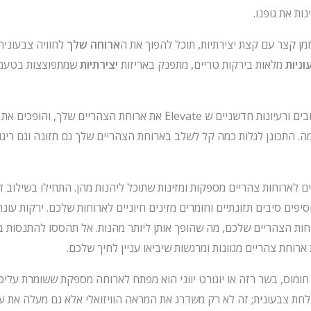
ות את גופנו.
ן קצר עם קצת יצירתיות, תוכל להפוך את ה
ארוחה שלך
לחוויה צבעונית
ניות
מלאות בירקות טריים, מתפנק באריזות
יצירתיות
שמתפוצצות בטעמים
במאמר הזה, נחקור שילובים ורעיונות חדשניים ש Elevate את ארוחת הצהריים של
. התכונן לגלות כמה קל לשלב בארוחת הצהריים שלך גם תזונה וגם ריגו
ים לארוחות צהריים מספקות ומזינות שתוכל ליהנות מהן. התחילו בשילוב ד
סיפים סיבים תזונתיים וחומרים מזינים חיוניים לארוחות שלכם. ירקות עונת
ות הצהריים שלכם, מה שהופך אותן ליותר מהנות. אל תהססו להתנסות ב
 ארוחת צהריים מגוונות ומרגשות שיביאו עניין לחיך שלכם.
 חומוס, בשר רזה או יוגורט יווני הוא מפתח לארוחה מספקת ששומרת עלי
לחת צבעונית; זה לא רק משדרג את המראה הוויזואלי אלא גם מעלה את ע