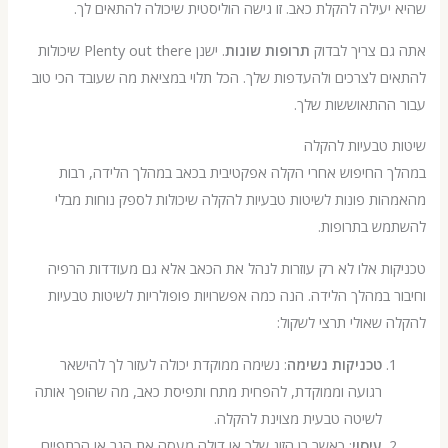
עילה להקלת כאב. זו גישה הוליסטית שיכולה להתאים לך.
ם צריך לבדוק
תרופות שונות
. ישנן Plenty out there שיכולות
 לצרכים ולהעדפות שלך. הכל תלוי במציאת מה שעובד הכי טוב
ההתאוששות שלך.
 טבעיות להקלה
 החיפוש אחרי הקלה אפקטיבית בכאב במהלך הלידה, רבות
ת פונות לשיטות טבעיות להקלה שיכולות לספק נוחות מבלי
ש בתרופות.
ת אלו לא רק עוזרות לנהל את הכאב אלא גם מעודדות הרפיה
 במהלך הלידה. הנה כמה אפשרויות פופולריות לשיטות טבעיות
שאולי תרצי לשקול:
טכניקות נשימה
: נשימה ממוקדת יכולה לעזור לך להישאר
רגועה וממוקדת, להפחית מתח ותפיסת כאב, מה שהופך אותה
לשיטה טבעית מצוינת להקלה.
עיסוי
: כאשר בן הזוג שלך או דולה מעסה את הגב או הכתפיים