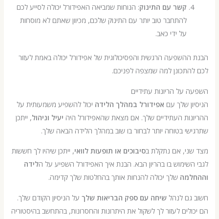
קשר עם התינוק
: הנוחות שמביאה האפידורל יכולה לסייע לכם
להתחבר טוב יותר עם התינוק שלכם, מכיוון שאתם לא מוסחות
על ידי כאב.
השפעה הרגשית והפסיכולוגית של אפידורל יכולה באמת לעזור
התכונן למה שמצפה לפניכם.
על הריונות עתידיים
ן שלך עם
אפידורל במהלך הלידה
יכול להשפיע משמעותית על
נות העתידיים שלך. אם מצאת שהאפידורל היה
יעיל וניהול
, ייתכן
י בטוחה יותר לבחור בו שוב במהלך הלידה הבאה שלך.
ני, אם נתקלת ב
סיבוכים או תופעות לוואי
, ייתכן שיהיו לך חששות
שימוש בו בהריון הבא. הבנת איך האפידורל השפיע על ה
לידה
מה
שלך יכולה להנחות אותך בהחלטות שלך קדימה.
גם לנהל
שיחה עם ספק הבריאות שלך
על הניסיון הקודם שלך.
לים לעזור לך לשקול את היתרונות והחסרונות, בהתחשב בהיסטוריה