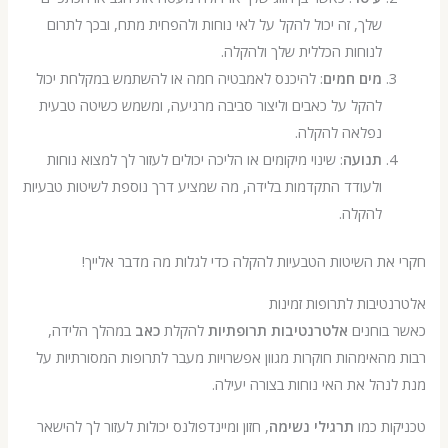
שלך, זה יכול להקל על לאי נוחות ולהפחית מתח, ובכך לתרום
לנוחות הכללית שלך ולהקלה.
מים חמים
: להיכנס לאמבטיה חמה או להשתמש במקלחת יכול
להקל על כאבים וליצור סביבה מרגיעה, ומשמש כשיטה טבעית
נפלאה להקלה.
תנועה
: שינוי מיקומים או הליכה יכולים לעזור לך למצוא נוחות
ולעודד התקדמות בלידה, מה שמציע דרך נוספת לשיטות טבעיות
להקלה.
ת השיטות הטבעיות להקלה כדי לגלות מה מדבר אלייך!
יבות לתרופות זמינות
בוחנים
אלטרנטיבות תרופתיות
להקלת
כאב
במהלך הלידה,
האימהות חוקרות מגוון אפשרויות מעבר לתרופות המסורתיות על
הל את האי נוחות בצורה יעילה.
ת כמו
תרגילי נשימה
, חזון ומיינדפולנס יכולות לעזור לך להישאר