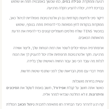
 וממוקדת.
טבילה במים
, כמו שכשוך באמבטיה חמה או שימוש
 לידה, יכולה להציע הקלה מרגיעה.
סיני ולחיצות נקודתיות גם הן אלטרנטיבות פופולריות לניהול כאב,
ת בנקודות לחץ מסוימות כדי להפחית מתח. בנוסף, שימוש
במכשיר TENS שולח פולסים חשמליים קטנים כדי להסיח את הדעת
ת הכואבים.
פיה ועיסוי יכולים לשפר את רמת הנוחות שלך, וליצור אווירה
. חקר אלטרנטיבות תרופתיות אלה יכול להעניק לך את הכוח
מה עובד הכי טוב עבור החוויה האישית שלך בלידה.
ברי עם ספק הבריאות שלך לפני שתנסי שיטות חדשות.
בחירות מושכלות
אתה חושב על קבלת
אפידורל
, חשוב באמת לשקול את
הסיכונים
נות
. זו לא החלטה שכדאי למהר אליה.
ע להרהר כיצד הבחירה הזו מתאימה לתכנית
ניהול הכאב
הכוללת