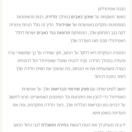
פידורלים
משקפות על
שיכוך כאבים
במהלך
הלידה
, רבות מהאימהות
נות נתקלים באפשרות של
אפידורל
. הליך זה כולל הנחת צינורית
גב התחתון שלך, המספקת
תרופות נגד כאבים
ישירות לחלל
רלי סביב חוט השדרה שלך.
 העיקרית היא להקל על הכאב, תוך שמירה על כך שתשארי ערה
 במהלך הלידה. סביר להניח שתגלי שאפידורל יכול להפחית
משמעותית את אי הנוחות, מה שהופך את חוויית הלידה שלך
ניתנת לניהול.
לקיים שיחה עם
ספק שירותי הבריאות
שלך על אפשרות
רל כדי להבין את היתרונות וכל הסיכונים האפשריים. תרצי לחשוב
ים כמו הבריאות הכללית שלך, כיצד הלידה מתקדמת, ומה את
 באופן אישי.
 מעניק לך את הכוח לעשות
בחירה מושכלת
לגבי ניהול הכאב