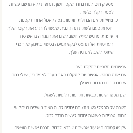
מספיק מים ולנוח בחדר שקט וחשוך. תרופות ללא מרשם עשויות
לספק הקלה כלשהי.
בחילות
: אם הבחילות תוקפות, נסה לאכול ארוחות קטנות
וחסרות טעם ולשתות תה ג'ינג'ר, שעשוי להרגיע את הקיבה שלך.
עייפות
: מרגיש עייף? חשוב לשים את המנוחה בראש סדר
העדיפויות ואל תהסס לבקש תמיכה בטיפול בתינוק שלך כדי
שתוכל לשוב לאנרגיה שלך.
ות חלופיות להקלת כאב
תה מחפש
אפשרויות להקלת כאב
מעבר לאפידורל, יש לי כמה
יבות נהדרות בשבילך.
ספר שיטות טבעיות ותרופות חלופיות לשקול.
 על
תרגילי נשימה
? הם יכולים להיות מאוד מועילים בניהול אי
 טכניקות פשוטות יכולות לעשות הבדל גדול.
קטורה היא עוד אפשרות שכדאי לבדוק. הרבה אנשים מוצאים