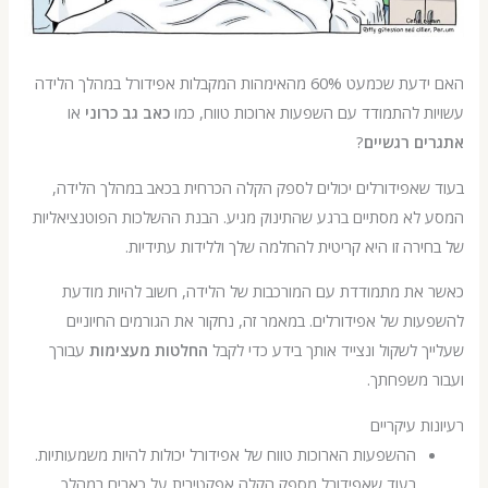
האם ידעת שכמעט 60% מהאימהות המקבלות אפידורל במהלך הלידה
 להתמודד עם השפעות ארוכות טווח, כמו
כאב גב כרוני
או
ם רגשיים
?
אפידורלים יכולים לספק הקלה הכרחית בכאב במהלך הלידה,
לא מסתיים ברגע שהתינוק מגיע. הבנת ההשלכות הפוטנציאליות
רה זו היא קריטית להחלמה שלך וללידות עתידיות.
את מתמודדת עם המורכבות של הלידה, חשוב להיות מודעת
ת של אפידורלים. במאמר זה, נחקור את הגורמים החיוניים
 לשקול ונצייד אותך בידע כדי לקבל
החלטות מעצימות
עבורך
 משפחתך.
ת עיקריים
ההשפעות הארוכות טווח של אפידורל יכולות להיות משמעותיות.
בעוד שאפידורל מספק הקלה אפקטיבית על כאבים במהלך