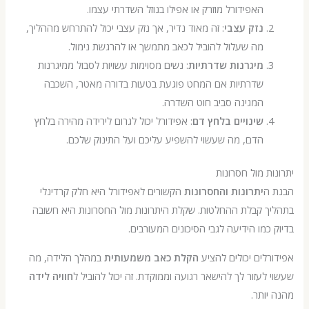
האפידורל מוזרק או אפילו בנוזל השדרתי עצמו.
נזק עצבי
: זה מאוד נדיר, אך נזק עצבי יכול להתרחש מההליך,
מה שעלול להוביל לכאב מתמשך או להרגשת נימול.
מיגרנות שדרתיות
: נשים מסוימות עשויות לסבול ממיגרנות
שדרתיות אם המחט פוגעת בטעות בדורה מאטר, השכבה
המגינה סביב חוט השדרה.
שינויים בלחץ דם
: אפידורל יכול לגרום לירידה מהירה בלחץ
הדם, מה שעשוי להשפיע עליכם ועל התינוק שלכם.
ת מול חסרונות
ה
יתרונות והחסרונות
הקשורים לאפידורל היא חלק קרדינלי
 קבלת ההחלטות. שקלת היתרונות מול החסרונות היא חשובה
כמו הידיעה לגבי הסיכונים המעורבים.
לים יכולים להציע
הקלת כאב משמעותית
במהלך הלידה, מה
לעזור לך להישאר רגועה וממוקדת. זה יכול להוביל ל
חוויה לידה
ותר.