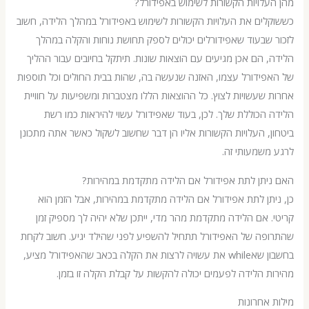
לויות הקשורות לשימוש באפידורל?
ים את העלויות הקשורות לשימוש באפידורל במהלך הלידה, חשוב
שבעוד שאפידורלים יכולים לספק תחושת נוחות והקלה במהלך
 הם אכן מגיעים עם הוצאות שונות. תיתקל בחיובים עבור ההליך
ידורל עצמו, האזנה שנעשה בה, שהות בבית החולים וכל תוספות
שעשויות לצוץ. כל ההוצאות הללו מצטברות ומשפיעות על חוויית
הכוללת שלך. לכן, בעוד שאפידורל עשוי להיראות כמו רשת
, העלויות הקשורות אליו הן דבר שחשוב לשקול כאשר אתה מתכונן
שמעותי זה.
יתן לתת אפידורל אם הלידה מתקדמת במהירות?
תן לתת אפידורל אם הלידה מתקדמת במהירות, אבל הזמן הוא
 אם הלידה מתקדמת מהר מדי, ייתכן שלא יהיה לך מספיק זמן
פה של האפידורל תתחיל להשפיע לפני שהילד יגיע. חשוב לקחת
בחשבון שאwhile את עשויה לרצות את הקלה בכאב שהאפידורל מציע,
 הלידה לפעמים יכולה להקשות על קבלת הקלה זו בזמן.
אחרונות