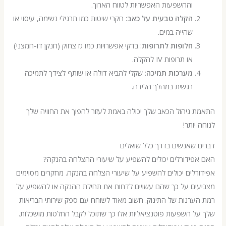
וההשפעות האפשריות לטווח הארוך.
הקלה טבעית על כאב
: חקרי שיטות כמו תרגילי נשימה, עיסוי או
שהייה במים.
חלופות לתרופות
: בדקי אפשרויות כמו גז צחוק (חנקן דו-חמצני)
או תרופות IV להקלה.
מערכות תמיכה
: שקלי להביא דולה או שותף לצידך לתמיכה
רגשית במהלך הלידה.
ניהול הכאב שלך יכולה באמת לעזור להפוך את החוויה שלך
יותר!
 שאנשים בדרך כלל שואלים
ידורלים יכולים להשפיע על שיעורי ההצלחה בהנקה?
לים יכולים להשפיע על שיעורי הצלחה בהנקה. מחקרים מסוימים
ים על כך שהם עשויים לדחות את תחילת ההנקה או להשפיע על
רנות של התינוק. חשוב מאוד לשוחח עם ספק שירותי הבריאות
 השפעות פוטנציאליות אלו כך שתוכל לקבל החלטות מושכלות.