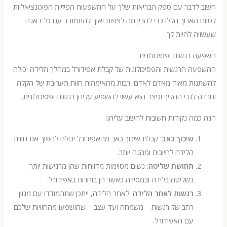
דבר עם ספק הבריאות שלך על ההשפעות הפיזיות הפוטנציאליות
הארוך הללו כדי להבין מה לצפות ואיך להתמודד עם כל דאגה
 להיות לך.
רגשית ופסיכולוגית
 הרגשית והפסיכולוגית של קבלת אפידורל במהלך הלידה יכולה
ות מאוד מאדם לאדם. רבות מהאימהות חוות תערובת של הקלה
לגבי ההליך וכיצד הוא עשוי להשפיע עליהן רגשית ופסיכולוגית.
ה נקודות חשובות לחשוב עליהן:
שיכוך כאב
: קבלת שיכוך כאב מהאפידורל יכולה להפוך את חווית
הלידה לחיובית ומהנה יותר.
תחושת שליטה
: נשים מסוימות מדווחות שהן מרגישות יותר
בשליטה בלידה ובמסירה כאשר הן בוחרות באפידורל.
רגשות לאחר הלידה
: לאחר הלידה, ייתכן שתתמודדו עם מגוון
רחב של רגשות – משמחה ועד עצב – שהושפעו מהחוויות שלכם
עם האפידורל.