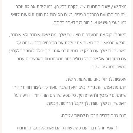
י, ישנם חסרונות שיש לקחת בחשבון, כמו
לידה ארוכה יותר
 התנועה במהלך הצירים. נשים מסוימות גם חוות
תופעות לוואי
בי ראש או אי נוחות בגב לאחר הלידה.
לשקול את ההעדפות האישיות שלך, מה שאת אוהבת ולא אוהבת,
 הרפואי שלך כאשר את שוקלת את ההיבטים הללו. שיחה על
ויות שלך עם
ספק שירותי הבריאות
שלך יכולה לעזור לך לקבוע
רונות של אפידורל גדולים יותר מהחסרונות האפשריים עבור
הספציפי שלך.
ת לניהול כאב מותאמות אישית
אפשרויות ניהול כאב היא חשובה מאוד כדי ליצור חוויית לידה
 לצרכיך ולהעדפותיך. כל מסע של אם הוא ייחודי, וידיעה על
יות שלך עוזרת לך לקבל החלטות חכמות.
ה דברים מרכזיים לחשוב עליהם:
אפידורל
: דברי עם ספק שירותי הבריאות שלך על היתרונות