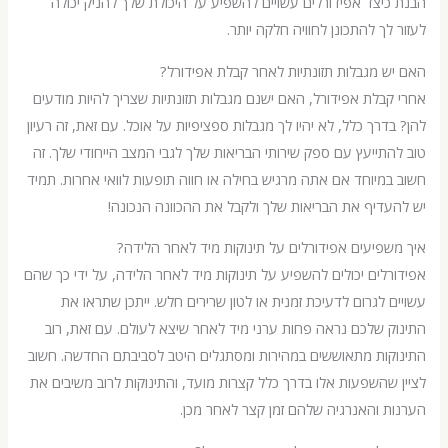
יצד אפידורלים עשויים להשפיע על היכולת שלך להניק יכולה
לך להתכונן לחוויה חלקה יותר.
 מגבלות תזונתיות לאחר קבלת אפידורל?
בלת אפידורל, האם ישנם מגבלות תזונתיות שצריך להיות מודעים
דרך כלל, לא יהיו לך מגבלות ספציפיות על אוכל. עם זאת, זה רעיון
תייעץ עם ספק שירותי הבריאות שלך לגבי המצב הייחודי שלך. זה
מיוחד אם אתה מרגיש בחילה או חווה תופעות לוואי אחרות. תמיד
דיף את הבריאות שלך ולקבל את ההכוונה הנכונה!
פיעים אפידורלים על תינוקות מיד לאחר הלידה?
לים יכולים להשפיע על תינוקות מיד לאחר הלידה, על ידי כך שהם
 לגרום לדעיכת זמנית או לטון שרירים חלש. ייתכן שתראו את
 שלכם נראה פחות ערני מיד לאחר שיצא לעולם. עם זאת, רוב
קות מתאוששים במהירות ומסתגלים היטב לסביבתם החדשה. חשוב
שהשפעות אלו בדרך כלל קצרות מועד, והתינוקות לרוב משיבים את
 והאנרגיה שלהם זמן קצר לאחר מכן.