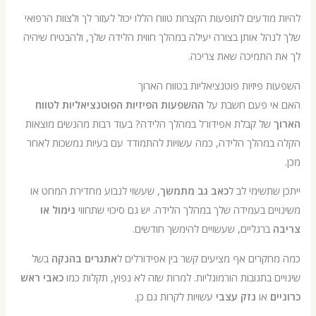
מודעים לתופעות הקצרות טווח הללו יכול לעזור לך ולצוות הרפואי
הל אותן בצורה יעילה במהלך חווית הלידה שלך, ולהבטיח שיהיה
 התמיכה שאת צריכה.
 פיזיות פוטנציאליות בטווח הארוך
י פעם חשבת על
ההשפעות הפיזיות הפוטנציאליות לטווח
של קבלת אפידורל במהלך הלידה? בעוד רבות מהנשים מוצאות
במהלך הלידה, כמה עשויות להתמודד עם בעיות נמשכות לאחר
שתשימי לב ל
כאב גב מתמשך
, שעשוי לנבוע מחדירת המחט או
ים בעמידה שלך במהלך הלידה. יש גם סיכוי שתחווי
נימול או
ברגליים, שעשויים להימשך חודשים.
קרים אף מציעים קשר בין אפידורלים ל
אתגרים בהנקה
בשל
ם בתגובות הורמונליות. למרות שזה לא נפוץ, תקלות כמו
כאבי ראש
ם
או
נזק עצבי
עשויות לקרות גם כן.