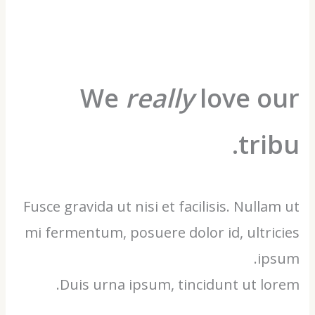
We
really
love o
tri
Fusce gravida ut nisi et facilisis. Nulla
mi fermentum, posuere dolor id, ultri
ip
Duis urna ipsum, tincidunt ut lo