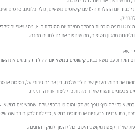
ם, מה שיהפוך את היום לבלתי נשכח.
צרו אווירה חגיגית לכבוד יום ההולדת ה-8 עם קישוטים נושאיים, כולל בלונים, ס
החזיק.
הציעו תחנת פיצה DIY ובופה סוכריות במהלך מסיבת יום ה
יהנות ממגוון חטיפים, מה שיהפוך את זה לחוויה מהנה.
 נושא
ום הולדת
עם נושא בבית,
קישוטים בנושא יום ההולדת
קובעים את האווי
אם את תחומי העניין של הילד שלכם, בין אם זה גיבורי על, נסיכות או ס
ם צבעוניים ומפות שולחן מהנות כדי ליצור אווירה חגיגית.
נושא כדי להוסיף נופך משחקי והוסיפו מרכזי שולחן שמתאימים לנושא. א
כם, כמו אבנים צבעוניות או חיתוכים בנושא, כדי לתת למקום תחושה אישי
ת; שולחן קצפת מקושט היטב יכול להפוך למוקד החגיגה.