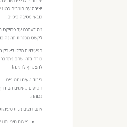
יצירות DIY יצירתיות יכולות באמת להביא אווירה מיוחדת למסיבת יום ההולדת ה-8 של הילד שלכם בבית. הקימו
יצירה
עם חומרים כמו ניי
כובעי מסיבה כיפיים.
מה דעתכם על פרויקט
ח
לקשט מסגרות תמונה כדי 
הפעילויות הללו לא רק מ
פורח בזמן שהם מתחברים
להצטרף לחגיגה!
כיבוד טעים וחטיפים
גבוהה.
אתם רוצים מנות טעימות
פיצות מיני
: תנו 