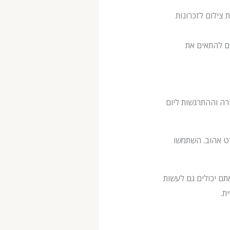
רטים ופינת צילום לזכרונות
הולדת ה-8, מה שיאפשר לילדים להתאים את
רה וההתרגשות ליום
רט אהוב. השתמשו
תם יכולים גם לעשות
ת.