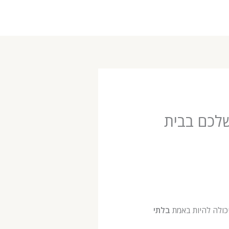
ום הולדת 8 בבית: חגגו את יום ההולדת ה-8 שלכם בבית
בלתי