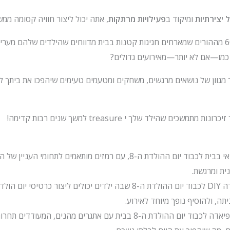
 יצירתיות
ומיקוד ב
פעילויות מרתקות
, אתה יכול ליצור חוויה קסומה ממש
כמו—אם לא יותר—מאירועים גדולים?
 מגוון של נושאים מרגשים, משחקים ומטעמים טעימים שיהפכו את ביתך ל
משכים שהילד שלך י treasure למשך שנים רבות קדימה!
ארגנו חיפוש נושאי בבית לכבוד יום ההולדת ה-8, עם רמזים מותאמים לתח
ית ומרגשת.
הקימו תחנת יצירה DIY לכבוד יום ההולדת ה-8 שבה ילדים יכולים ליצור כרט
ה, ולהוסיף נופך מיוחד לאירוע.
אירחו מיני אולימפיאדה לכבוד יום ההולדת ה-8 בבית עם אתגרים מהנים, 