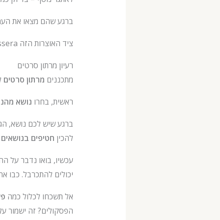
ברגע שהם מצאו את הערכ
ציד האוצרות הזה laissera אותם רועשים מהתרגשות ויצור
רעיון מרתון סרטים
מתכננים
מרתון סרטים
ליום ה
ראשית, בחרו
נושא מהנ
ברגע שיש לכם נושא, הגיע
להכין
חטיפים בנושאים
ש
עכשיו, בואו נדבר על הה
יכולים להתכרבל. כבו את
אל תשכחו לכלול כמה
פע
הפסקולים? זה ישמור על 