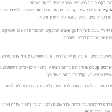
ות
: דקרו פירות צבעוניים עבור אופציה בריאה ושמחה.
פקייקס
: הכינו קאפקייקס פשוטים עם הרבה תוספות שונות לפרויקט קינוח DIY מה
עו מגוון טעמים ותוספות עבור חטיף פריך ומפנק.
החטיפים הטעימים הללו לא רק שעונים על הת cravings המתוקים והממכרים 
יגת יום ההולדת לבלתי נשכחת!
יפים טעימים, הגיע הזמן להעלות את ההתרגשות עם
ציד אוצרות
מרגש.
ערכים קטנים
או יהלומים ברחבי הבית או בחצר. אתם יכולים להשתמש בא
ילו מטבעות שוקולד כדי להוסיף עוד כיף.
רמזים כדי להנחות את הילדים ממקום למקום, מה שיגרום לזה להיות כמו
 להם להתחרות כדי לגלות את האבנים החבויות. כדי להפוך את זה אפילו ל
מירוץ נגד הזמן
!