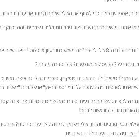
ים, אספו את כולם כדי לשתף את השלל שלהם ולחגוג את עבודת הצוות 
זיכרונות בלתי נשכחים
מההרפתקה המ
הולדת ה-8 של ילדיכם? זה נשמע כמו רעיון פנטסטי! בואו נעשה את זה מיוחד.
ה
. גיבורי על? קלאסיקות מונפשות? אולי סדרה אהובה?
 הזמן לחטיפים! ילדים אוהבים פופקורן, סוכריות ואולי גם פיצה. תהיו יציר
יתאימו לסרטים. מה דעתכם על גומי "ספיידר-מן" או שלגונים "לשבור א
גדרה לצפייה. עשו את זה נעים! סידרו כמה שמיכות וכריות. צרו פינה ק
 האורות ותנו להתרגשות לבנות!
ילויות בין סרטים
מהנות. אולי משחק טריוויה קצר על הסרטים? או מסיבת
האנרגיה גבוהה ועל הילדים מעורבים.