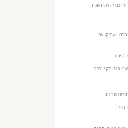
ונים בנושא יום ההולדת, תיצור אווירה מזמינה שתעשה את יום ההולדת ה-8 של ילדכם לבלתי נשכח
דרו ויעסיקו את
ת הפרס.
שורי המשחק שלהם!
טובים שלהם.
 הזה!