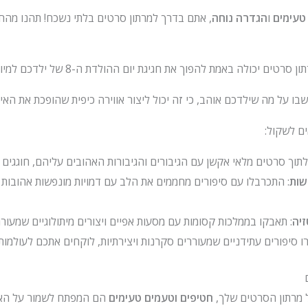
טעימים
ו
הגדרה נוחה
, אתם בדרך למרתון סרטים בלתי נשכח! תהנו מהחג
 יכולה באמת להפוך את חגיגת יום ההולדת ה-8 של ילדכם למיוחדת וזכורה.
 על מה שילדכם אוהב, כי זה יכול ליצור אווירה כיפית שהופכת את האירוע
ם לשקול:
 לתוך סרטים מלאי אקשן עם הגיבורים והגיבורות האהובים עליהם, חוגגים
שות
: התכרבלו עם סיפורים מחממים את הלב עם דמויות מונפשות אהובות
יה
: תאבקו בממלכות קסומות עם מסעות אפיים ויצורים מיתולוגיים שמעוררי
ו סיפורים עתידניים שמעוררים סקרנות ויצירתיות, לוקחים אתכם לעולמות
 מרתון הסרטים שלך,
חטיפים וטעמים טעימים
הם המפתח לשמור על האוו