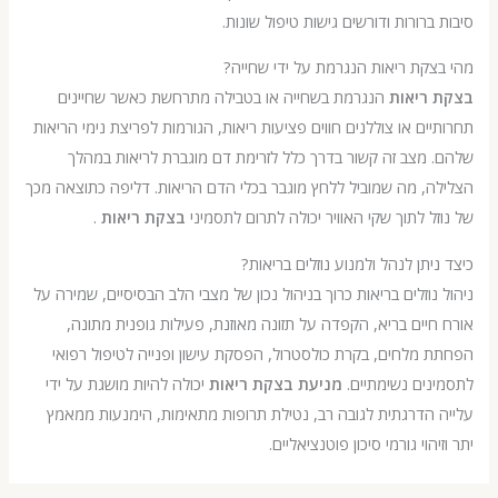
ברורות ודורשים גישות טיפול שונות.
קת ריאות הנגרמת על ידי שחייה?
ריאות
הנגרמת בשחייה או בטבילה מתרחשת כאשר שחיינים
ים או צוללנים חווים פציעות ריאות, הגורמות לפריצת נימי הריאות
מצב זה קשור בדרך כלל לזרימת דם מוגברת לריאות במהלך
, מה שמוביל ללחץ מוגבר בכלי הדם הריאות. דליפה כתוצאה מכך
ל לתוך שקי האוויר יכולה לתרום לתסמיני
בצקת ריאות
.
יתן לנהל ולמנוע נוזלים בריאות?
נוזלים בריאות כרוך בניהול נכון של מצבי הלב הבסיסיים, שמירה על
יים בריא, הקפדה על תזונה מאוזנת, פעילות גופנית מתונה,
מלחים, בקרת כולסטרול, הפסקת עישון ופנייה לטיפול רפואי
ים נשימתיים.
מניעת בצקת ריאות
יכולה להיות מושגת על ידי
הדרגתית לגובה רב, נטילת תרופות מתאימות, הימנעות ממאמץ
הוי גורמי סיכון פוטנציאליים.