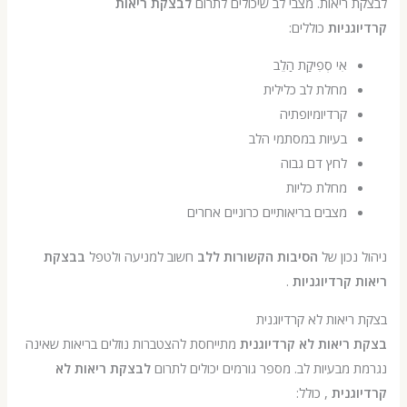
ריאות. מצבי לב שיכולים לתרום
לבצקת ריאות
ניות
כוללים:
אִי סְפִיקַת הַלֵב
מחלת לב כלילית
קרדיומיופתיה
בעיות במסתמי הלב
לחץ דם גבוה
מחלת כליות
מצבים בריאותיים כרוניים אחרים
נכון של
הסיבות הקשורות ללב
חשוב למניעה ולטפל
בבצקת
קרדיוגניות
.
יאות לא קרדיוגנית
ריאות לא קרדיוגנית
מתייחסת להצטברות נוזלים בריאות שאינה
מבעיות לב. מספר גורמים יכולים לתרום
לבצקת ריאות לא
גנית
, כולל: