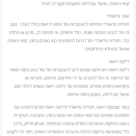
שימה, שיעול עם ליחה מוקצפת וקצב לב מהיר.
לאורלי
פלאורלי מתייחס להצטברות נוזל מחוץ לריאות בחלל הצדר. מצב
ל לנבוע מסיבות שונות, כולל זיהומים, אי ספיקת לב, סרטן או מחלת
פליט פלאורלי יכול לגרום לתסמינים כמו כאבים בחזה, קשיי נשימה
 יבש ולא פרודוקטיבי.
יאות
יאות היא זיהום שגורם לרוב להצטברות של נוזל נגוע בשקי האוויר
אות. זה יכול להיגרם על ידי חיידקים, וירוסים, פטריות או
ורגניזמים אחרים. תסמינים של דלקת ריאות עשויים לכלול חום,
עם ליחה, כאבים בחזה ועייפות.
בצקת ריאות, תפליט פלאורלי ודלקת ריאות יכולים להופיע עם
ם חופפים כמו קשיי נשימה ואי נוחות בחזה, ההבחנה העיקרית
במיקום הצטברות הנוזלים ובסיבה הבסיסית. אבחון מדויק, בדרך
מצעות בדיקות הדמיה והערכת היסטוריה רפואית, חיוני כדי לקבוע