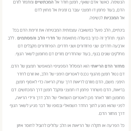
ה. כאשר אדם שואף, חמצן חודר אל
המכתשיים
ומתפזר לזרם
עוד פחמן דו חמצני עובר בו זמנית אל מחוץ לדם
ככיות
לנשיפה.
ים, הלב פועל כמשאבה עוצמתית המבטיחה את זרימת הדם בכל
תהליך זה כרוך בפעולה מתואמת של
חדרי הלב והמסתמים
. ללב
חדרים: שני פרוזדורים ושני חדרים. הפרוזדורים מקבלים דם
 שונים בגוף, בעוד שהחדרים מזרים דם מחומצן לשאר הגוף.
 הדם הריאתי
הוא המסלול הספציפי המאפשר חמצון של הדם.
ל חמצן מהגוף נכנס לאטריום הימני של הלב, ואז זורם לחדר
 משם, הדם מוזרם לריאות דרך עורק הריאה כדי לאסוף חמצן.
, הדם משחרר פחמן דו חמצני ומקבל חמצן דרך המכתשים. דם
 חוזר לאחר מכן לאטריום השמאלי של הלב דרך ורידי הריאה,
הוא מונע לתוך החדר השמאלי ובסופו של דבר מגיע לשאר הגוף
זור הדם.
עה או תקלה של הריאות או הלב עלולים להוביל לחוסר איזון