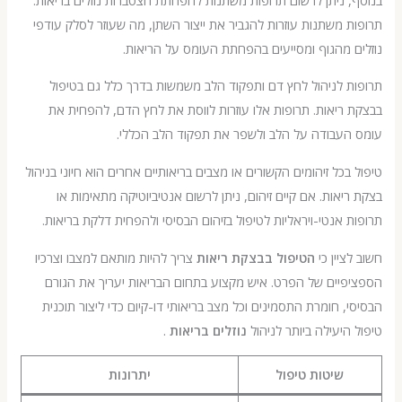
 משתנות עוזרות להגביר את ייצור השתן, מה שעוזר לסלק עודפי
 מהגוף ומסייעים בהפחתת העומס על הריאות.
 לניהול לחץ דם ותפקוד הלב משמשות בדרך כלל גם בטיפול
ריאות. תרופות אלו עוזרות לווסת את לחץ הדם, להפחית את
העבודה על הלב ולשפר את תפקוד הלב הכללי.
בכל זיהומים הקשורים או מצבים בריאותיים אחרים הוא חיוני בניהול
יאות. אם קיים זיהום, ניתן לרשום אנטיביוטיקה מתאימות או
 אנטי-ויראליות לטיפול בזיהום הבסיסי ולהפחית דלקת בריאות.
ציין כי
הטיפול בבצקת ריאות
צריך להיות מותאם למצבו וצרכיו
יים של הפרט. איש מקצוע בתחום הבריאות יעריך את הגורם
, חומרת התסמינים וכל מצב בריאותי דו-קיום כדי ליצור תוכנית
היעילה ביותר לניהול
נוזלים בריאות
.
שיטות טיפול
יתרונות