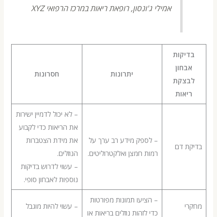
אמילי ג'ונסון, רופאת ריאות במרכז הרפואי XYZ
יקות
בחון
יתרונות
חסרונות
צקת
יאות
– לא יכול לדמיין ישירות
את הריאות כדי לקבוע
– לספק מידע רב ערך על
את מידת הצטברות
ת דם
רמות חמצן ואלקטרוליטים.
הנוזלים.
– עשוי לדרוש בדיקות
נוספות לאבחון סופי.
– הציעו תמונות מפורטות
י
– עשוי להיות מוגבל
כדי לזהות נוזלים בריאות או