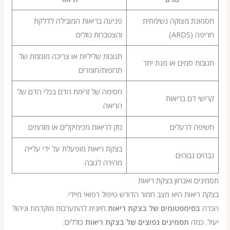
נת מצוקה נשימתית
פגיעה בריאות המובילה לדלקת
ARDS)
והצטברות נוזלים
תגובות שליליות או צריכה מוגזמת של
ת סמים או מנת יתר
תרופות/חומרים
חסימה של זרימת הדם בכלי הדם של
 דם בריאות
הריאה
ה לרעלים
נזק לריאות מכימיקלים או מזהמים
בצקת ריאות מופעלת על ידי עלייה
 גבוהים
מהירה לגובה
ם ואבחון בצקת ריאות
יאות היא מצב חמור הדורש טיפול רפואי מיידי.
בסימפטומים של בצקת ריאות
חיונית להתערבות מוקדמת וניהול
כמה
תסמינים נפוצים של בצקת ריאות
כוללים: