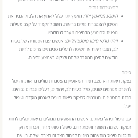
להצטברות נוזלים.
הימנע ממאמץ יתר:
מאמץ יתר עלול לאמץ את הלב ולהגביר את
הסיכון להצטברות נוזלים בריאות. חשוב להקפיד על קצב פעילות
גופנית ולהימנע מדחיפה מעבר לגבולותיו.
זיהוי גורמי סיכון פוטנציאליים:
אנשים עם היסטוריה של בעיות
לב, מצבי ריאות או חשיפה לרעלים סביבתיים צריכים להיות
מודעים לסיכון המוגבר שלהם ולנקוט באמצעי זהירות.
יאות היא מצב חמור המאופיין בהצטברות נוזלים בריאות. זה יכול
 מגורמים שונים, כולל בעיות לב, זיהומים, רעלים וגבהים גבוהים.
תסמינים והגורמים לבצקת ריאות חיונית לאבחון מוקדם וטיפול
ול וניהול נאותים, אנשים המושפעים מנוזלים בריאות יכולים לחוות
נשימה משופר ואיכות חיים. טיפול רפואי מהיר, אבחון מדויק
ות טיפול מותאמות חיוניים לניהול מצב זה בצורה יעילה. בין אם