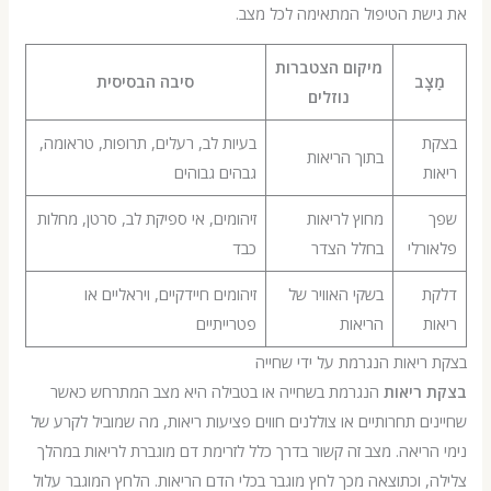
שת הטיפול המתאימה לכל מצב.
מיקום הצטברות
ָב
סיבה הבסיסית
נוזלים
בעיות לב, רעלים, תרופות, טראומה,
בתוך הריאות
גבהים גבוהים
מחוץ לריאות
זיהומים, אי ספיקת לב, סרטן, מחלות
רלי
בחלל הצדר
כבד
בשקי האוויר של
זיהומים חיידקיים, ויראליים או
הריאות
פטרייתיים
יאות הנגרמת על ידי שחייה
ריאות
הנגרמת בשחייה או בטבילה היא מצב המתרחש כאשר
ם תחרותיים או צוללנים חווים פציעות ריאות, מה שמוביל לקרע של
ריאה. מצב זה קשור בדרך כלל לזרימת דם מוגברת לריאות במהלך
 וכתוצאה מכך לחץ מוגבר בכלי הדם הריאות. הלחץ המוגבר עלול