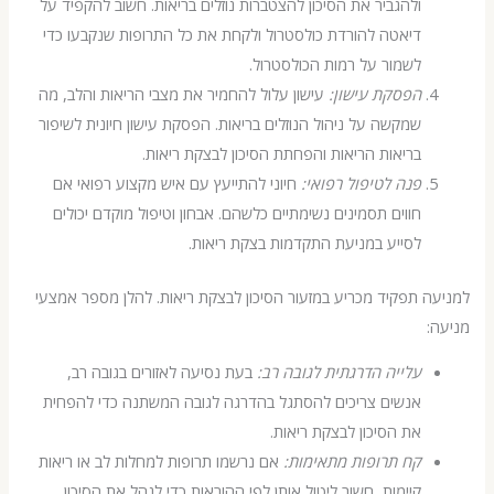
ולהגביר את הסיכון להצטברות נוזלים בריאות. חשוב להקפיד על
דיאטה להורדת כולסטרול ולקחת את כל התרופות שנקבעו כדי
לשמור על רמות הכולסטרול.
הפסקת עישון:
עישון עלול להחמיר את מצבי הריאות והלב, מה
שמקשה על ניהול הנוזלים בריאות. הפסקת עישון חיונית לשיפור
בריאות הריאות והפחתת הסיכון לבצקת ריאות.
פנה לטיפול רפואי:
חיוני להתייעץ עם איש מקצוע רפואי אם
חווים תסמינים נשימתיים כלשהם. אבחון וטיפול מוקדם יכולים
לסייע במניעת התקדמות בצקת ריאות.
 תפקיד מכריע במזעור הסיכון לבצקת ריאות. להלן מספר אמצעי
עלייה הדרגתית לגובה רב:
בעת נסיעה לאזורים בגובה רב,
אנשים צריכים להסתגל בהדרגה לגובה המשתנה כדי להפחית
את הסיכון לבצקת ריאות.
קח תרופות מתאימות:
אם נרשמו תרופות למחלות לב או ריאות
קיימות, חשוב ליטול אותן לפי ההוראות כדי לנהל את הסיכון