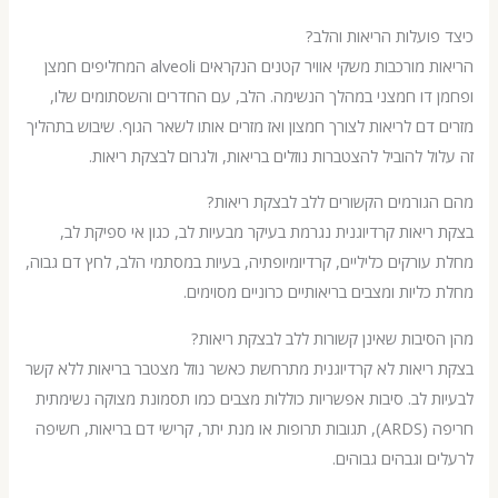
ועלות הריאות והלב?
הריאות מורכבות משקי אוויר קטנים הנקראים alveoli המחליפים חמצן
דו חמצני במהלך הנשימה. הלב, עם החדרים והשסתומים שלו,
דם לריאות לצורך חמצון ואז מזרים אותו לשאר הגוף. שיבוש בתהליך
ל להוביל להצטברות נוזלים בריאות, ולגרום לבצקת ריאות.
ורמים הקשורים ללב לבצקת ריאות?
יאות קרדיוגנית נגרמת בעיקר מבעיות לב, כגון אי ספיקת לב,
ורקים כליליים, קרדיומיופתיה, בעיות במסתמי הלב, לחץ דם גבוה,
ליות ומצבים בריאותיים כרוניים מסוימים.
יבות שאינן קשורות ללב לבצקת ריאות?
יאות לא קרדיוגנית מתרחשת כאשר נוזל מצטבר בריאות ללא קשר
 לב. סיבות אפשריות כוללות מצבים כמו תסמונת מצוקה נשימתית
חריפה (ARDS), תגובות תרופות או מנת יתר, קרישי דם בריאות, חשיפה
 וגבהים גבוהים.