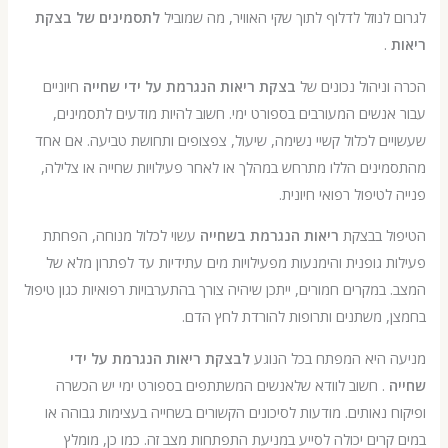
לנוזל לדלוף לתוך שקי האוויר, מה שמוביל
לתסמינים של בצקת
.
ניהול נכונים של
בצקת ריאות הנגרמת על ידי שחייה
חיוניים
נשים המעורבים בספורט ימי. חשוב להיות מודעים לתסמינים,
ם לכלול קשיי נשימה, שיעול, צפצופים ותחושת טביעה. אם אחד
נים הללו מתרחש במהלך או לאחר פעילויות שחייה או צלילה,
לטיפול רפואי חיונית.
ל בבצקת
ריאות הנגרמת בשחייה
עשוי לכלול מנוחה, הפחתת
 גופנית והימנעות מפעילויות מים עתידיות עד לפתרון מלא של
במקרים חמורים, ייתכן שיהיה צורך בהתערבויות רפואיות כגון טיפול
 משתנים ותרופות להורדת לחץ הדם.
 היא המפתח בכל הנוגע
לבצקת ריאות הנגרמת על ידי
. חשוב לוודא שלאנשים המשתתפים בספורט ימי יש הכשרה
 נאותים. מודעות לסיכונים הקשורים בשחייה בעצימות גבוהה או
רים יכולה לסייע במניעת התפתחות מצב זה. כמו כן, מומלץ