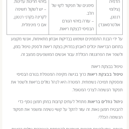
ה
בזיהוי חריגות עדינות.
סימנים של תפקוד לקוי של
מי
– יש לשקול חשיפה
הלב.
,
לקרינה בקרני רנטגן,
– עזרה בזיהוי הגורם
רסאונד)
אם כי מינימלית.
הבסיסי לבצקת ריאות.
 הבנת התסמינים ושימוש בבדיקות אבחון מתאימות, אנשי מקצוע
הבריאות יכולים לאבחן במדויק בצקת ריאות ולספק טיפול בזמן,
את הפרוגנוזה הכוללת עבור אנשים המושפעים ממצב זה.
בבצקת ריאות
 בבצקת ריאות
כרוך בגישה מקיפה המטפלת בגורם הבסיסי
 תמיכה נשימתית. המטרה היא לנהל נוזלים בריאות ולשפר את
 הנשימה לצרכי המטופל.
נוזלים בריאות
מתחיל לעתים קרובות במתן חמצן נוסף כדי
 חמצן נאות. זה עוזר להקל על קשיי נשימה ומשפר את תפקוד
 הכללי.
 ניתן לרשום תרופות משתנות להפחתת הצטברות נוזלים בריאות.