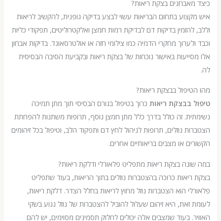
אבחנים בצקת ריאות?
צוע בתחום הבריאות עשוי לבצע בדיקה גופנית, להקשיב לריאות
להזמין בדיקות דם לבדיקת רמות חמצן ואלקטרוליטים, תפקודי כליות
לערוך מחקרי הדמיה כמו צילומי חזה או אולטרסאונד. בדיקות אבחון
ייעות באישור נוכחות של בצקת ריאות ובקביעת הסיבה הבסיסית
יפול בבצקת ריאות?
 בבצקת ריאות
כרוך בטיפול בגורם הבסיסי תוך מתן תמיכה
ת. זה כולל בדרך כלל מתן חמצן נוסף, תרופות משתנות להפחתת
ת נוזלים, תרופות לניהול לחץ דם ותפקוד הלב, וטיפול בכל זיהומים
ם או מצבים בריאותיים אחרים.
נה בצקת ריאות מתפליט פלאורלי ודלקת ריאות?
יאות כרוכה בהצטברות נוזלים בתוך הריאות, בעוד שתפליט
י הוא הצטברות נוזל מחוץ לריאות בחלל הצדר. דלקת ריאות,
זאת, היא זיהום שעלול להוביל להצטברות של נוזל נגוע בשקי
. בעוד שמצבים אלה יכולים לחלוק תסמינים מסוימים, יש להם