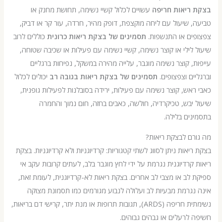
ריאות חריפה
עשויים לכלול קשיי נשימה, תחושת מחנק או
 שיעול עם ליחה מוקצפת, דופק מהיר, חרדה, עור קר או דביק,
ים או התנשפות.
תסמינים של בצקת ריאות כרונית
כוללים לרוב
לילי או קוצר נשימה, קשיי נשימה עם פעילות או שכיבה שטוחה,
, קוצר נשימה מוגבר, עלייה מהירה במשקל, נפיחות ברגליים
ים וצפצופים.
תסמינים של בצקת ריאות בגובה רב
יכולים לכלול
אש, קוצר נשימה עם פעילות, ירידה בסובלנות לפעילות גופנית,
יבש, טכיקרדיה, חולשה, כאבים בחזה, חום נמוך והחמרה
ים בלילה.
ם לבצקת ריאות?
יאות ניתן לסווג לשתי קטגוריות: קרדיוגניות ולא קרדיוגניות. בצקת
קרדיוגנית נגרמת על ידי לחץ מוגבר בלב, לעתים קרובות עקב אי
לב או מצבי לב אחרים. בצקת ריאות לא-קרדיוגנית, לעומת זאת,
גרמת מבעיות לב ועלולה לנבוע מגורמים כמו תסמונת מצוקה
נשימתית חריפה (ARDS), תגובות תרופות או מנת יתר, קרישי דם בריאות,
לרעלים או גבהים גבוהים.