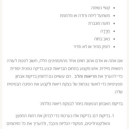
קשיי נשימה
משתעל ליחה ורודה או מדממת
הזעה מוגברת
חֲרָדָה
כאב בחזה
דופק מהיר או לא סדיר
 או אדם אהוב חווים אחד מהתסמינים הללו, חשוב לפנות לעזרה
 מיידית. איש מקצוע בתחום הבריאות יבצע בדיקה גופנית יסודית
העריך את
הריאות והלב
. הם עשויים גם להזמין בדיקות אבחון
ות כדי לאשר נוכחות של בצקת ריאות ולקבוע את הסיבה הבסיסית
 האבחון הנפוצות ביותר לבצקת ריאות כוללות:
בדיקות דם: בדיקות אלו נערכות כדי לבדוק את רמות החמצן
והאלקטרוליטים, תפקודי הכליות והכבד, ולהעריך את כל הזיהומים