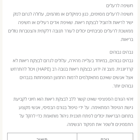
 לרעלים
לרעלים מסוימים, כגון כימיקלים או מזהמים, עלולה לגרום לנזק
ריאות ולהוביל לבצקת ריאות. שאיפת אדים רעילים או חשיפה
 לרעלים סביבתיים יכולים לעורר תגובה דלקתית והצטברות נוזלים
.
גבוהים
גבוהים, במיוחד בעלייה מהירה, עלולים לגרום לבצקת ריאות לא
קרדיוגנית. מצב זה ידוע כבצקת ריאות בגובה רב (HAPE) ויכול להתרחש
נשים שאינם מתאקלמים לרמות החמצן המופחתות בגבהים
יותר.
הגורם הספציפי שאינו קשור ללב לבצקת ריאות הוא חיוני לקביעת
טיפול המתאימה. על ידי טיפול בגורם הבסיסי, אנשי מקצוע
הבריאות יכולים לפתח תוכנית ניהול מותאמת כדי להקל על
נים ולשפר את תפקוד הנשימה.
גורם
תיאור