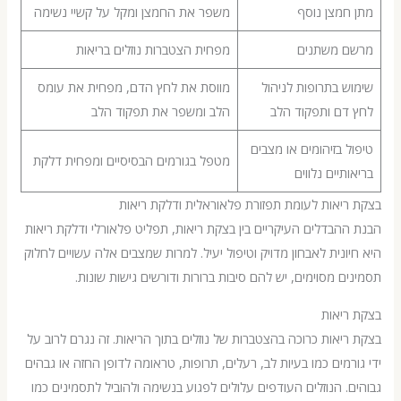
חמצן נוסף
משפר את החמצן ומקל על קשיי נשימה
 משתנים
מפחית הצטברות נוזלים בריאות
 בתרופות לניהול
מווסת את לחץ הדם, מפחית את עומס
דם ותפקוד הלב
הלב ומשפר את תפקוד הלב
 בזיהומים או מצבים
מטפל בגורמים הבסיסיים ומפחית דלקת
תיים נלווים
יאות לעומת תפזורת פלאוראלית ודלקת ריאות
הבדלים העיקריים בין בצקת ריאות, תפליט פלאורלי ודלקת ריאות
ונית לאבחון מדויק וטיפול יעיל. למרות שמצבים אלה עשויים לחלוק
ם מסוימים, יש להם סיבות ברורות ודורשים גישות שונות.
יאות
יאות כרוכה בהצטברות של נוזלים בתוך הריאות. זה נגרם לרוב על
רמים כמו בעיות לב, רעלים, תרופות, טראומה לדופן החזה או גבהים
. הנוזלים העודפים עלולים לפגוע בנשימה ולהוביל לתסמינים כמו