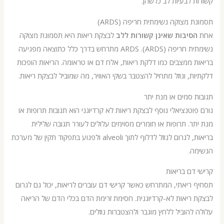
 לבעיות לב כלשהן.
 מצוקה נשימתית חריפה (ARDS)
סיבות שאינן קשורות ללב
לבצקת ריאות היא תסמונת מצוקה
נשימתית חריפה (ARDS). ARDS מתרחש בדרך כלל כתוצאה מפגיעה
 ממצבים כמו דלקת ריאות, אלח דם או טראומה. הריאות הופכות
ת, ונוזל מתחיל להצטבר בשקי האוויר, מה שמוביל לבצקת ריאות.
 סמים או מנת יתר
וטנציאלי נוסף לבצקת ריאות לא קרדיוגני הוא תגובות תרופות או
ר. תרופות או חומרים מסוימים עלולים לעורר תגובה שלילית
בריאות, לגרום לנוזל לדלוף לתוך alveoli ולפגוע בתפקוד תקין של מערכת
ה.
דם בריאות
ריאתי, המתרחש כאשר קרישי דם עוברים לריאות, יכול גם לגרום
ריאות לא-קרדיוגנית. חסימת זרימת הדם בכלי הדם של הריאה
להוביל ללחץ מוגבר ולהצטברות נוזלים.